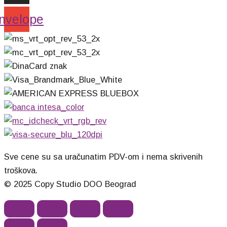
nvelope
Sve cene su sa uračunatim PDV-om i nema skrivenih
troškova.
© 2025 Copy Studio DOO Beograd