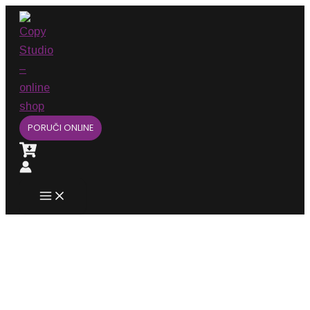
Main
Pređi
Menu
na
sadržaj
PORUČI ONLINE