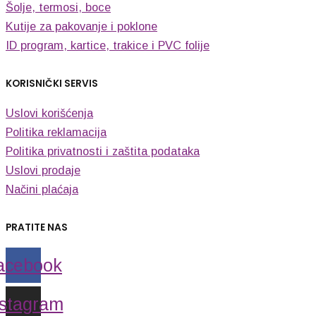
Šolje, termosi, boce
Kutije za pakovanje i poklone
ID program, kartice, trakice i PVC folije
KORISNIČKI SERVIS
Uslovi korišćenja
Politika reklamacija
Politika privatnosti i zaštita podataka
Uslovi prodaje
Načini plaćaja
PRATITE NAS
acebook
nstagram